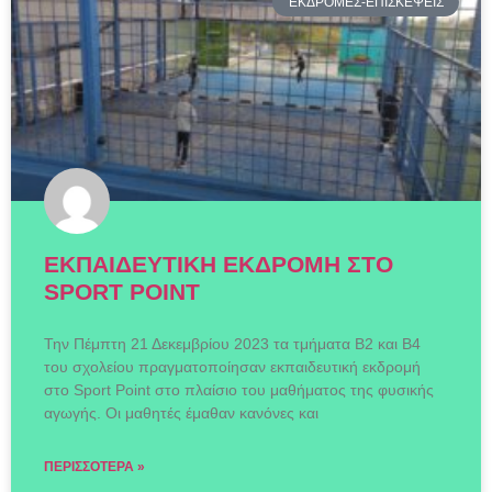
ΕΚΔΡΟΜΕΣ-ΕΠΙΣΚΕΨΕΙΣ
ΕΚΠΑΙΔΕΥΤΙΚΗ ΕΚΔΡΟΜΗ ΣΤΟ
SPORT POINT
Την Πέμπτη 21 Δεκεμβρίου 2023 τα τμήματα Β2 και Β4
του σχολείου πραγματοποίησαν εκπαιδευτική εκδρομή
στο Sport Point στο πλαίσιο του μαθήματος της φυσικής
αγωγής. Οι μαθητές έμαθαν κανόνες και
ΠΕΡΙΣΣΌΤΕΡΑ »