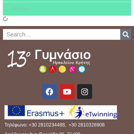
05/01/2024
Τηλέφωνο: +30 2810234488, +30 2810326908