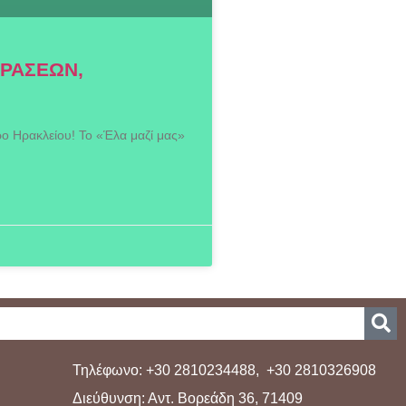
ΔΡΑΣΕΩΝ,
ρο Ηρακλείου! Το «Έλα μαζί μας»
Τηλέφωνο: +30 2810234488, +30 2810326908
Διεύθυνση: Αντ. Βορεάδη 36, 71409