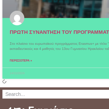
ΠΡΩΤΗ ΣΥΝΑΝΤΗΣΗ ΤΟΥ ΠΡΟΓΡΑΜΜΑΤΟ
Στο πλαίσιο του ευρωπαϊκού προγράμματος Erasmus+ με τίτλο
εκπαιδευτικούς και 4 μαθητές του 13ου Γυμνασίου Ηρακλείου τα
ΠΕΡΙΣΣΌΤΕΡΑ »
14/11/2024