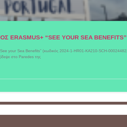
Σ ERASMUS+ “SEE YOUR SEA BENEFITS”
 “See your Sea Benefits” (κωδικός 2024-1-HR01-KA210-SCH-00024482
ξίδεψε στο Paredes της