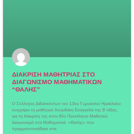
ΔΙΑΚΡΙΣΗ ΜΑΘΗΤΡΙΑΣ ΣΤΟ
ΔΙΑΓΩΝΙΣΜΟ ΜΑΘΗΜΑΤΙΚΩΝ
“ΘΑΛΗΣ”
Ο Σύλλογος Διδασκόντων του 13ου Γυμνασίου Ηρακλείου
συγχαίρει τη μαθήτρια Χουρδάκη Ευαγγελία της Β τάξης,
για τη διάκριση της στον 85ο Πανελλήνιο Μαθητικό
Διαγωνισμό στα Μαθηματικά «Θαλής» που
πραγματοποιήθηκε στις