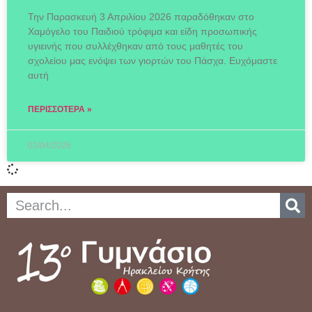
Την Παρασκευή 3 Απριλίου 2026 παραδόθηκαν στο
Χαμόγελο του Παιδιού τρόφιμα και είδη προσωπικής
υγιεινής που συλλέχθηκαν από τους μαθητές του
σχολείου μας ενόψει των γιορτών του Πάσχα. Ευχόμαστε
αυτή
ΠΕΡΙΣΣΌΤΕΡΑ »
03/04/2026