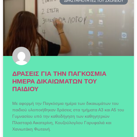
ΔΡΑΣΤΗΡΙΟΤΗΤΕΣ ΤΟΥ ΣΧΟΛΕΙΟΥ
ΔΡΑΣΕΙΣ ΓΙΑ ΤΗΝ ΠΑΓΚΟΣΜΙΑ
ΗΜΕΡΑ ΔΙΚΑΙΩΜΑΤΩΝ ΤΟΥ
ΠΑΙΔΙΟΥ
Με αφορμή την Παγκόσμια ημέρα των δικαιωμάτων του
παιδιού υλοποιήθηκαν δράσεις στα τμήματα Α3 και Α5 του
Γυμνασίου υπό την καθοδήγηση των καθηγητριών
Πλασταρά Αικατερίνη, Κουζούλογλου Γαρυφαλιά και
Χανιωτάκη Φωτεινή.