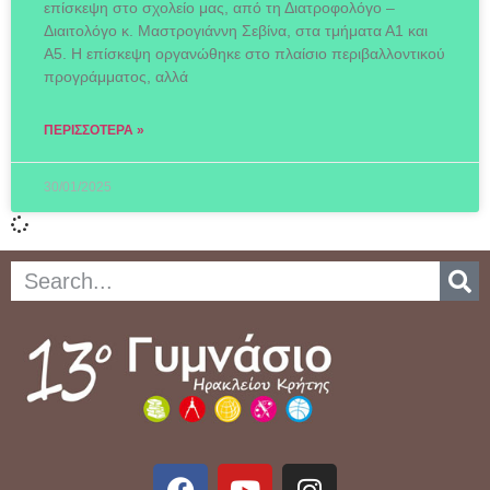
επίσκεψη στο σχολείο μας, από τη Διατροφολόγο –
Διαιτολόγο κ. Μαστρογιάννη Σεβίνα, στα τμήματα Α1 και
Α5. Η επίσκεψη οργανώθηκε στο πλαίσιο περιβαλλοντικού
προγράμματος, αλλά
ΠΕΡΙΣΣΌΤΕΡΑ »
30/01/2025