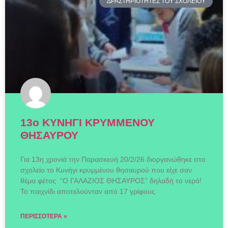
ΔΡΑΣΤΗΡΙΟΤΗΤΕΣ ΤΟΥ ΣΧΟΛΕΙΟΥ
13ο ΚΥΝΗΓΙ ΚΡΥΜΜΕΝΟΥ
ΘΗΣΑΥΡΟΥ
Για 13η χρονιά την Παρασκευή 20/2/26 διοργανώθηκε στο
σχολείο το Κυνήγι κρυμμένου θησαυρού που είχε σαν
θέμα φέτος “Ο ΓΑΛΑΖΙΟΣ ΘΗΣΑΥΡΟΣ” δηλαδή το νερό!
Το παιχνίδι αποτελούνταν από 17 γρίφους
ΠΕΡΙΣΣΌΤΕΡΑ »