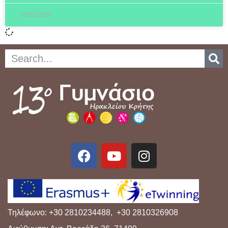
21/02/2026
Τηλέφωνο: +30 2810234488, +30 2810326908