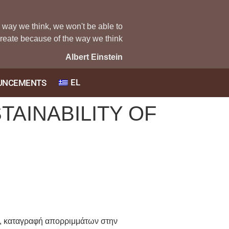
e way we think, we won't be able to
reate because of the way we think
Albert Einstein
EL
UNCEMENTS
TAINABILITY OF
ας, καταγραφή απορριμμάτων στην