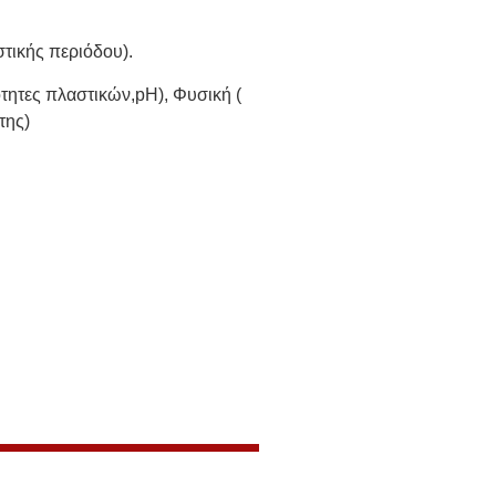
στικής περιόδου).
ότητες πλαστικών,pH), Φυσική (
της)