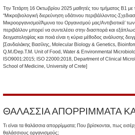
Την Τετάρτη 16 Οκτωβρίου 2025 μαθητές του τμήματος Β1 με
“Μικροβιολογική διερεύνηση υδάτινου περιβάλλοντος-Σχεδιασ
Μικροοργανισμοί/Άμυνα του Οργανισμού μας/Αντιβιοτικά’ των
περιβάλλον μπορεί να συντελέσει στην διασπορά και εξάπλ
δειγματοληψίας και ποιά είναι η κύρια μέθοδος ανάλυσης δει
[Σανδαλάκης Βασίλης, Molecular Biology & Genetics, Bioinfor
Q.M./Dep.T.M. Unit of Food, Water & Environmental Microbiolo
ISO9001:2015; ISO 22000:2018, Department of Clinical Micro
School of Medicine, University of Crete]
ΘΑΛΑΣΣΙΑ ΑΠΟΡΡΙΜΜΑΤΑ ΚΑ
Τι είναι τα θαλάσσια απορρίμματα; Που βρίσκονται, πως εισ
θαλάσσιους οργανισμούς;