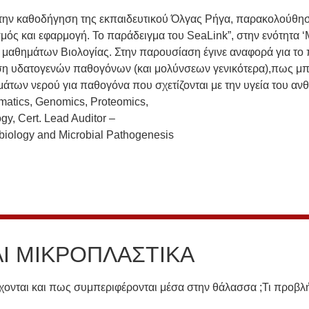
 την καθοδήγηση της εκπαιδευτικού Όλγας Ρήγα, παρακολούθησ
μός και εφαρμογή. Το παράδειγμα του SeaLink”, στην ενότητα 
 μαθημάτων Βιολογίας. Στην παρουσίαση έγινε αναφορά για το 
ωση υδατογενών παθογόνων (και μολύνσεων γενικότερα),πως μπ
γμάτων νερού για παθογόνα που σχετίζονται με την υγεία του α
matics, Genomics, Proteomics,
gy, Cert. Lead Auditor –
biology and Microbial Pathogenesis
Ι ΜΙΚΡΟΠΛΑΣΤΙΚΑ
έρχονται και πως συμπεριφέρονται μέσα στην θάλασσα ;Τι προβ