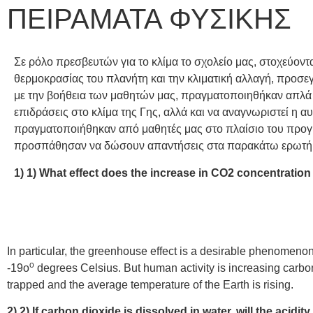
ΠΕΙΡΑΜΑΤΑ ΦΥΣΙΚΗΣ
Σε ρόλο πρεσβευτών για το κλίμα το σχολείο μας, στοχεύον
θερμοκρασίας του πλανήτη και την κλιματική αλλαγή, προσεγ
με την βοήθεια των μαθητών μας, πραγματοποιηθήκαν απλά 
επιδράσεις στο κλίμα της Γης, αλλά και να αναγνωριστεί η α
πραγματοποιήθηκαν από μαθητές μας στο πλαίσιο του 
προσπάθησαν να δώσουν απαντήσεις στα παρακάτω ερωτή
1)
1) What effect does the increase in CO2 concentratio
In particular, the greenhouse effect is a desirable phenomenon 
ο
-19o
degrees Celsius. But human activity is increasing carb
trapped and the average temperature of the Earth is rising.
2)
2) If carbon dioxide is dissolved in water, will the acidi