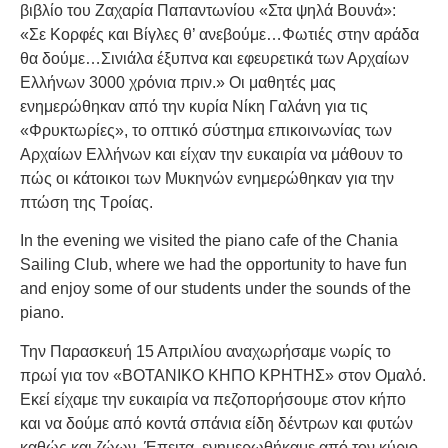
βιβλίο του Ζαχαρία Παπαντωνίου «Στα ψηλά Βουνά»:
«Σε Κορφές και Βίγλες θ’ ανεβούμε…Φωτιές στην αράδα
θα δούμε…Σινιάλα έξυπνα και εφευρετικά των Αρχαίων
Ελλήνων 3000 χρόνια πριν.» Οι μαθητές μας
ενημερώθηκαν από την κυρία Νίκη Γαλάνη για τις
«Φρυκτωρίες», το οπτικό σύστημα επικοινωνίας των
Αρχαίων Ελλήνων και είχαν την ευκαιρία να μάθουν το
πώς οι κάτοικοι των Μυκηνών ενημερώθηκαν για την
πτώση της Τροίας.
In the evening we visited the piano cafe of the Chania
Sailing Club, where we had the opportunity to have fun
and enjoy some of our students under the sounds of the
piano.
Την Παρασκευή 15 Απριλίου αναχωρήσαμε νωρίς το
πρωί για τον «ΒΟΤΑΝΙΚΟ ΚΗΠΟ ΚΡΗΤΗΣ» στον Ομαλό.
Εκεί είχαμε την ευκαιρία να πεζοπορήσουμε στον κήπο
και να δούμε από κοντά σπάνια είδη δέντρων και φυτών
καθώς και ζώων. Έπειτα, ενημερωθήκαμε από τον κύριο