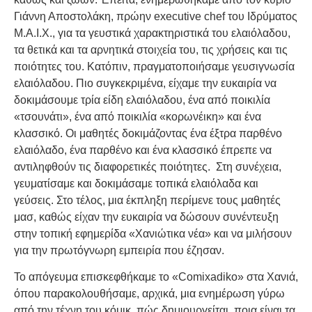
Γιάννη Αποστολάκη, πρώην executive chef του Ιδρύματος
Μ.Α.Ι.Χ., για τα γευστικά χαρακτηριστικά του ελαιόλαδου,
τα θετικά και τα αρνητικά στοιχεία του, τις χρήσεις και τις
ποιότητες του. Κατόπιν, πραγματοποιήσαμε γευσιγνωσία
ελαιόλαδου. Πιο συγκεκριμένα, είχαμε την ευκαιρία να
δοκιμάσουμε τρία είδη ελαιόλαδου, ένα από ποικιλία
«τσουνάτι», ένα από ποικιλία «κορωνέικη» και ένα
κλασσικό. Οι μαθητές δοκιμάζοντας ένα έξτρα παρθένο
ελαιόλαδο, ένα παρθένο και ένα κλασσικό έπρεπε να
αντιληφθούν τις διαφορετικές ποιότητες. Στη συνέχεια,
γευματίσαμε και δοκιμάσαμε τοπικά ελαιόλαδα και
γεύσεις. Στο τέλος, μια έκπληξη περίμενε τους μαθητές
μασ, καθώς είχαν την ευκαιρία να δώσουν συνέντευξη
στην τοπική εφημερίδα «Χανιώτικα νέα» και να μιλήσουν
για την πρωτόγνωρη εμπειρία που έζησαν.
Το απόγευμα επισκεφθήκαμε το «Comixadiko» στα Χανιά,
όπου παρακολουθήσαμε, αρχικά, μια ενημέρωση γύρω
από την τέχνη του κόμικ, πώς δημιουργείται, ποια είναι τα