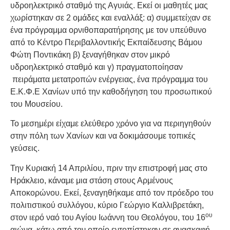
υδροηλεκτρικό σταθμό της Αγυιάς. Εκεί οι μαθητές μας
χωρίστηκαν σε 2 ομάδες και εναλλάξ: α) συμμετείχαν σε
ένα πρόγραμμα ορνιθοπαρατήρησης με τον υπεύθυνο
από το Κέντρο Περιβαλλοντικής Εκπαίδευσης Βάμου
Φώτη Ποντικάκη β) ξεναγήθηκαν στον μικρό
υδροηλεκτρικό σταθμό και γ) πραγματοποίησαν
πειράματα μετατροπών ενέργειας, ένα πρόγραμμα του
Ε.Κ.Φ.Ε Χανίων υπό την καθοδήγηση του προσωπικού
του Μουσείου.
Το μεσημέρι είχαμε ελεύθερο χρόνο για να περιηγηθούν
στην πόλη των Χανίων και να δοκιμάσουμε τοπικές
γεύσεις.
Την Κυριακή 14 Απριλίου, πριν την επιστροφή μας στο
Ηράκλειο, κάναμε μια στάση στους Αρμένους
Αποκορώνου. Εκεί, ξεναγηθήκαμε από τον πρόεδρο του
πολιτιστικού συλλόγου, κύριο Γεώργιο Καλλιβρετάκη,
ου
στον ιερό ναό του Αγίου Ιωάννη του Θεολόγου, του 16
αιώνα, κάτω από τον οποίο εντοπίστηκαν σε ανασκαφή