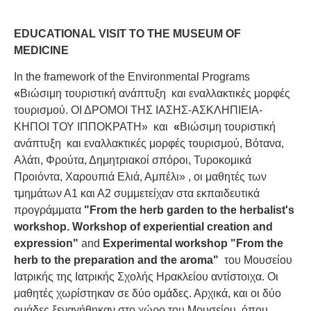
EDUCATIONAL VISIT TO THE MUSEUM OF
MEDICINE
In the framework of the Environmental Programs
«
Βιώσιμη τουριστική ανάπτυξη και εναλλακτικές μορφές
τουρισμού. ΟΙ ΔΡΟΜΟΙ ΤΗΣ ΙΑΣΗΣ-ΑΣΚΛΗΠΙΕΙΑ-
ΚΗΠΟΙ ΤΟΥ ΙΠΠΟΚΡΑΤΗ» και
«
Βιώσιμη τουριστική
ανάπτυξη και εναλλακτικές μορφές τουρισμού, Βότανα,
Αλάτι, Φρούτα, Δημητριακοί σπόροι, Τυροκομικά
Προιόντα, Χαρουπιά Ελιά, Αμπέλι» , οι μαθητές των
τμημάτων Α1 και Α2 συμμετείχαν στα εκπαιδευτικά
προγράμματα
"From the herb garden to the herbalist's
workshop. Workshop of experiential creation and
expression"
and
Experimental workshop "From the
herb to the preparation and the aroma"
του Μουσείου
Ιατρικής της Ιατρικής Σχολής Ηρακλείου αντίστοιχα. Οι
μαθητές χωρίστηκαν σε δύο ομάδες. Αρχικά, και οι δύο
ομάδες ξεναγήθηκαν στο χώρο του Μουσείου, όπου