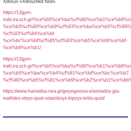
Χανίων «Χανιώτικα Νέα».
https://13gym-
irakl.ira.sch.gr/%ce%b5%ce%ba%cf%80%ce%b1%ce%b
%ce%b5%cf%80%ce%b9%cf%83%ce%ba%ce%b5%cf%88%
%cf%83%cf%84%ce%bf-
%ce%bc%ce%bf%cf%85%cf%83%ce%b5%ce%b9%ce%bf-
%ce%b9%ce%b1/
https://13gym-
irakl.ira.sch.gr/%ce%b5%ce%ba%cf%80%ce%b1%ce%b
%ce%b5%ce%ba%ce%b4%cf%81%ce%bf%ce%bc%ce%b7-
%cf%80%ce%b5%cf%81%ce%b9%ce%b2%ce%b1%ce%bb%
https://www.haniotika-nea.gr/geysignosia-elaioladoy-gia-
mathites-stoys-quot-votanikoys-kipoys-kritis-quot/