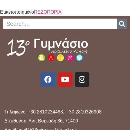
Ετικετοποιημένο
ΠΕΖΟΠΟΡΙΑ
Τηλέφωνο: +30 2810234488, +30 2810326908
Διεύθυνση: Αντ. Βορεάδη 36, 71409
Email: mail@13gym-irakl.ira.sch.gr