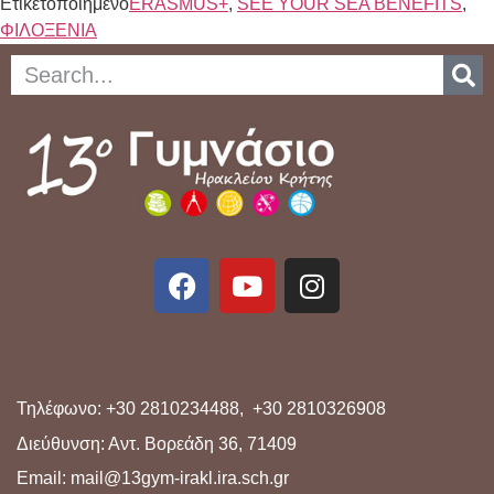
Ετικετοποιημένο
ERASMUS+
,
SEE YOUR SEA BENEFITS
,
ΦΙΛΟΞΕΝΙΑ
Τηλέφωνο: +30 2810234488, +30 2810326908
Διεύθυνση: Αντ. Βορεάδη 36, 71409
Email: mail@13gym-irakl.ira.sch.gr